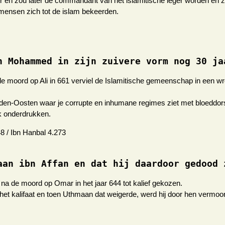
r en zou later de commandant van het islamitische leger worden en z
l mensen zich tot de islam bekeerden.
n Mohammed in zijn zuivere vorm nog 30 ja
e moord op Ali in 661 verviel de Islamitische gemeenschap in een wr
idden-Oosten waar je corrupte en inhumane regimes ziet met bloeddors
lk onderdrukken.
8 / Ibn Hanbal 4.273
aan ibn Affan en dat hij daardoor gedood 
na de moord op Omar in het jaar 644 tot kalief gekozen.
het kalifaat en toen Uthmaan dat weigerde, werd hij door hen vermoor