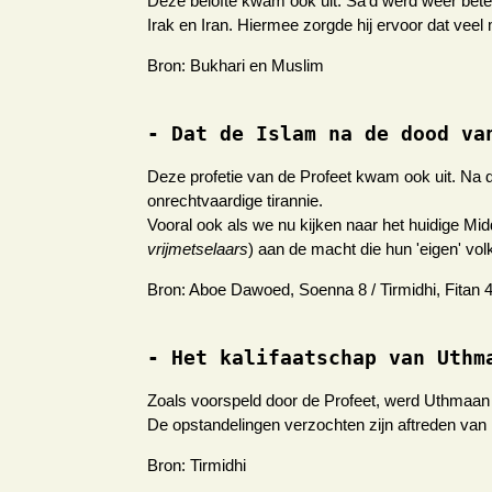
Deze belofte kwam ook uit. Sa'd werd weer bete
Irak en Iran. Hiermee zorgde hij ervoor dat vee
Bron: Bukhari en Muslim
- Dat de Islam na de dood va
Deze profetie van de Profeet kwam ook uit. Na d
onrechtvaardige tirannie.
Vooral ook als we nu kijken naar het huidige M
vrijmetselaars
) aan de macht die hun 'eigen' vo
Bron: Aboe Dawoed, Soenna 8 / Tirmidhi, Fitan 4
- Het kalifaatschap van Uthm
Zoals voorspeld door de Profeet, werd Uthmaan 
De opstandelingen verzochten zijn aftreden van 
Bron: Tirmidhi