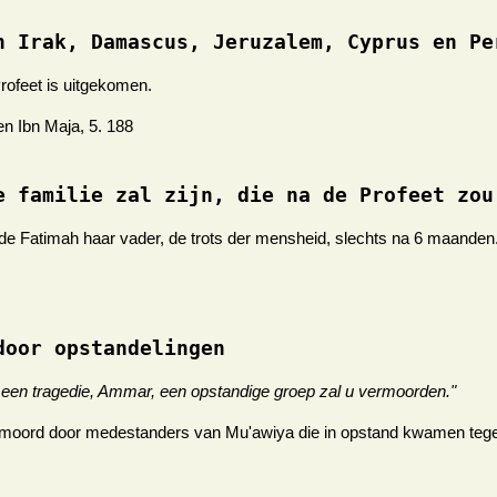
n Irak, Damascus, Jeruzalem, Cyprus en Pe
Profeet is uitgekomen.
en Ibn Maja, 5. 188
e familie zal zijn, die na de Profeet zou
lgde Fatimah haar vader, de trots der mensheid, slechts na 6 maanden
door opstandelingen
 een tragedie, Ammar, een opstandige groep zal u vermoorden."
oord door medestanders van Mu'awiya die in opstand kwamen tegen h