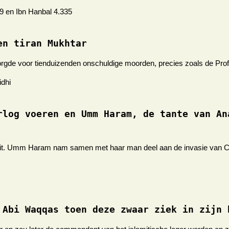
39 en Ibn Hanbal 4.335
en tiran Mukhtar
orgde voor tienduizenden onschuldige moorden, precies zoals de Profee
idhi
rlog voeren en Umm Haram, de tante van An
uit. Umm Haram nam samen met haar man deel aan de invasie van Cyp
 Abi Waqqas toen deze zwaar ziek in zijn 