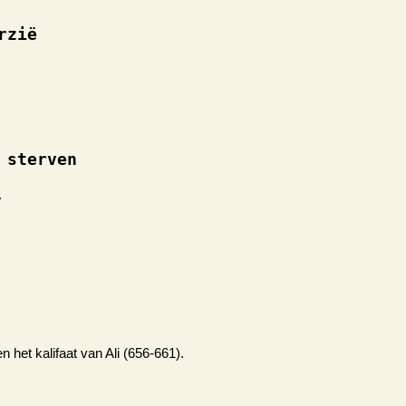
rzië
 sterven
.
et kalifaat van Ali (656-661).