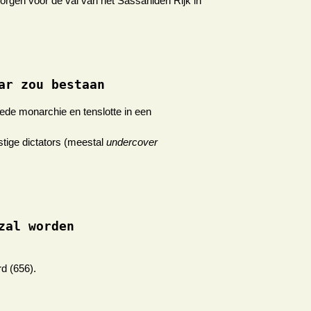
orgen voor de val van het Sassaniden Rijk in
ar zou bestaan
ede monarchie en tenslotte in een
tige dictators (meestal
undercover
zal worden
d (656).